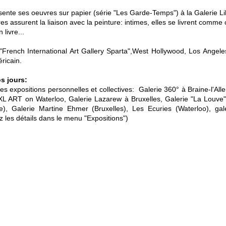
ésente ses oeuvres sur papier (série "Les Garde-Temps") à la Galerie L
s assurent la liaison avec la peinture: intimes, elles se livrent comme
 livre...
"French International Art Gallery Sparta",West Hollywood, Los Ange
ricain.
s jours:
s expositions personnelles et collectives: Galerie 360° à Braine-l'All
XL ART on Waterloo, Galerie Lazarew à Bruxelles, Galerie "La Louve
le), Galerie Martine Ehmer (Bruxelles), Les Ecuries (Waterloo), gale
 les détails dans le menu "Expositions")