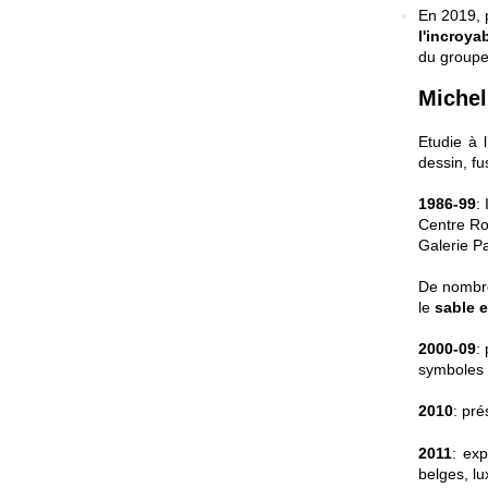
En
2019, 
l'incroy
du group
Michel
Etudie à 
dessin, fu
1986-99
:
Centre Ro
Galerie P
De nombre
le
sable e
2000-09
:
symboles a
2010
: pr
2011
:
exp
belges, l