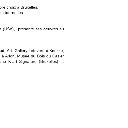
ibre choix à Bruxelles.
 on tourne les
les (USA), présente ses oeuvres au
eud,
Art Gallery Lefevere à Knokke,
" à Arlon, Musée du Bois du Cazier
rie K-art Signature (Bruxelles) ...