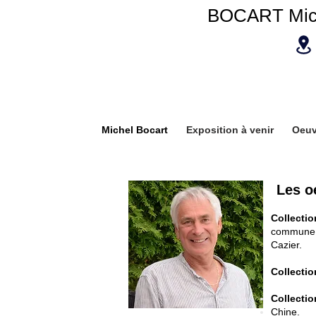
BOCART Mic
www.
Michel Bocart
Exposition à venir
Oeuv
Les o
Collecti
commune d
Cazier.
Collectio
Collectio
Chine.