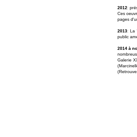
2012
: pr
Ces oeuvre
pages d'un
2013
:
La 
public amé
2
014 à no
nombreuse
Galerie X
(Marcinel
(Retrouvez