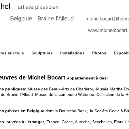
hel
artiste plasticien
Belgique - Braine-l'Alleud
michelbocart@hotm
michelbocart.b
res sur toile
Sculptures
Installations
Photos
Exposit
euvres de Michel Bocart
appartiennent à des:
ons publiques:
Musée des Beaux-Arts de Charleroi,
Musée Marthe Donas
e Braine-l’Alleud, Musée de la commune Waterloo, Collection de la R
ns privées
en Belgique
dont la Deutsche Bank, la Société Codic à Bru
ns privées à l’étranger
, France, Grèce, Autriche, Seychelles, Etats-U