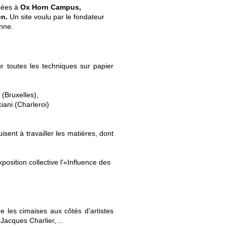
sées à
Ox Horn Campus,
en.
Un site
voulu par le fondateur
enne.
r toutes les techniques sur papier
er (Bruxelles),
iani (Charleroi)
ent à travailler les matières, dont
xposition collective l'«Influence des
 les cimaises aux côtés d’artistes
 Jacques Charlier,…