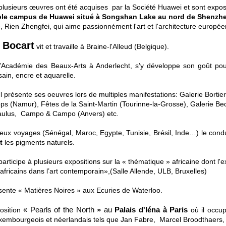
plusieurs
œuvres
ont été acquises par la Société Huawei et sont expo
able campus de Huawei situé à Songshan Lake au nord de Shenzh
e,
Rien Zhengfei, qui aime passionnément l'art et l'architecture europé
 Bocart
vit et travaille à Braine-l'Alleud (Belgique).
l’Académie des Beaux-Arts à Anderlecht,
s’y développe son goût pou
sain, encre et aquarelle.
Il présente ses oeuvres lors de multiples manifestations: Galerie Borti
ps (Namur), Fêtes de la Saint-Martin (Tourinne-la-Grosse), Galerie Bec
aulus, Campo & Campo (Anvers) etc.
ux voyages (Sénégal, Maroc, Egypte, Tunisie, Brésil, Inde…) le conduis
t
les pigments naturels.
 participe à plusieurs expositions sur la « thématique » africaine dont l'e
fricains dans l’art contemporain»,(Salle Allende, ULB, Bruxelles)
ésente « Matières Noires » aux Ecuries de Waterloo.
« Pearls of the North
»
au
Palais d'Iéna à Paris
osition
où il
occupe
uxembourgeois et néerlandais tels que Jan Fabre, Marcel Broodthaers,