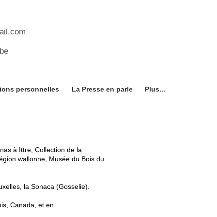
ail.com
e
ions personnelles
La Presse en parle
Plus...
 à Ittre, Collection de la
égion wallonne, Musée du Bois du
xelles, la Sonaca (Gosselie).
nis, Canada, et en